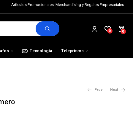
ArtIculos Promocionales, Merchandising y Regalos Empresariales
0
0
rafos
Tecnología
Teleprisma
Prev
Next
rmero