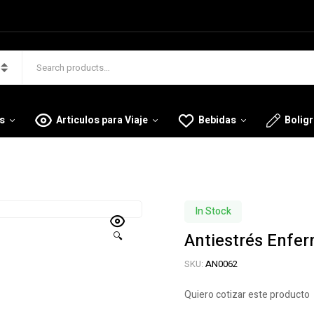
s
Articulos para Viaje
Bebidas
Bolig
In Stock
Antiestrés Enfe
🔍
SKU:
AN0062
Quiero cotizar este producto