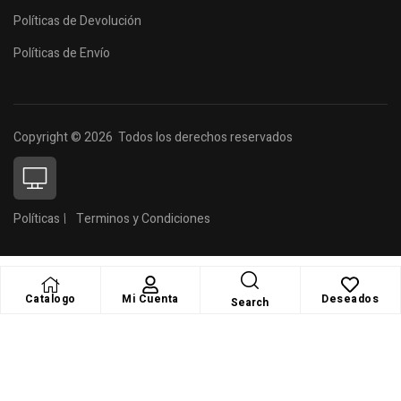
Políticas de Devolución
Políticas de Envío
Copyright © 2026 Todos los derechos reservados
Políticas
Terminos y Condiciones
Catalogo
Mi Cuenta
Deseados
Search
Hola 👋, bienvenido a
Teleprisma Promocionales
Como te ayudamos?