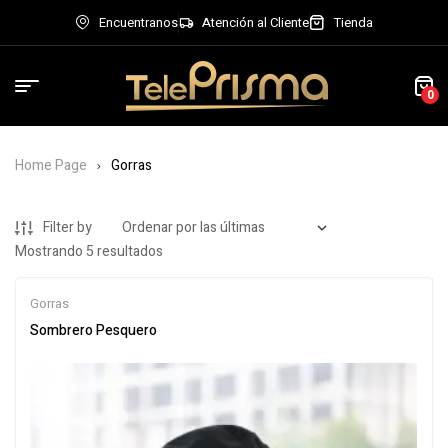
Encuentranos
Atención al Cliente
Tienda
0
Home Page
Gorras
Filter by
Mostrando 5 resultados
Gorras
Sombrero Pesquero