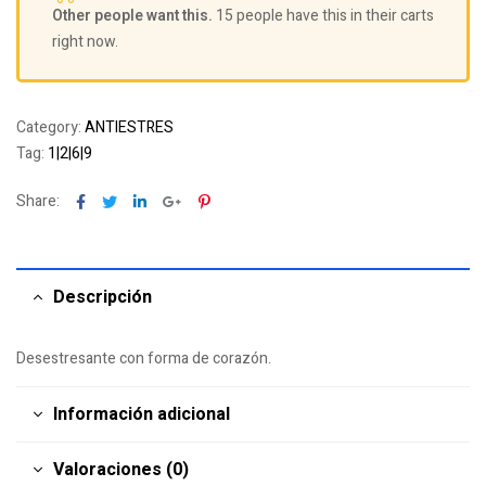
Other people want this.
15 people have this in their carts
right now.
Category:
ANTIESTRES
Tag:
1|2|6|9
Facebook
Twitter
Linkedin
Google+
Pinterest
Share:
Descripción
Desestresante con forma de corazón.
Información adicional
Valoraciones (0)